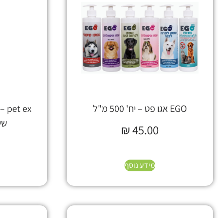
EGO אגו פט – יח' 500 מ"ל
 ex
שי
₪
45.00
מידע נוסף