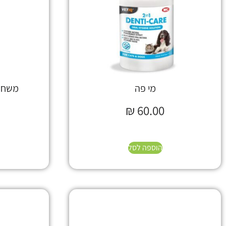
מי פה
משחת 
₪
60.00
הוספה לסל