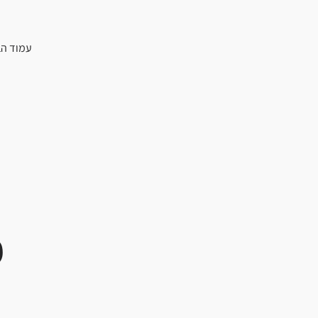
עמוד הב
מ