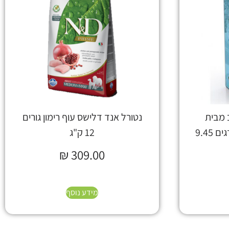
 מבית
נטורל אנד דלישס עוף רימון גורים
אלפא ספיריט על בסיס דגים 9.45
12 ק"ג
₪
309.00
מידע נוסף