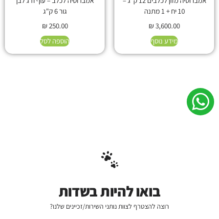
אמברוסיה מזון לכלבים 12 ק"ג –
אמברוסיה לכלב – עוף ודג לבן
10 יח + 1 מתנה
גור 6 ק"ג
₪
250.00
₪
3,600.00
מידע נוסף
הוספה לסל
בואו להיות בשדות
רוצה להצטרף לצוות נותני השירות/זכיינים שלנו?