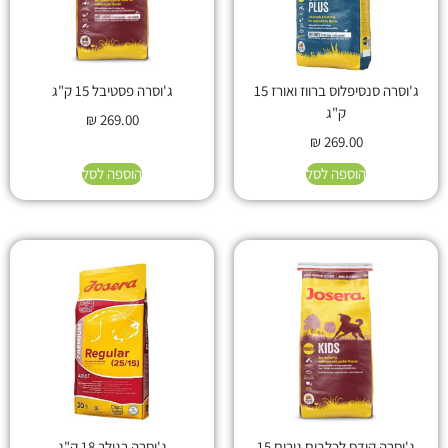
ג'וסרה סנסיפלוס ברווז ואורז 15
ג'וסרה פסטיבל 15 ק"ג
ק"ג
₪
269.00
₪
269.00
הוספה לסל
הוספה לסל
ג'וסרה קידס לכלבים גורים 15
ג'וסרה רגולר 18 ק"ג