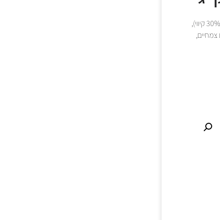
רכיבים : דגנים, דגנים, מקור צמחוני, עשבי תיבול (מינימום 5.1%), פירות (מינימום 5% או 30% קיווי),
בונים צמחיים,