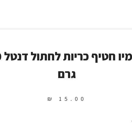
פרמיו
גרם
₪
15.00