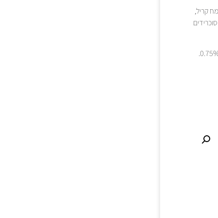
 אורז באלדו 16%, תירס, שמן עוף מזוקק, קמח אנשובי 6%, קמח קריל,
סוכרידים