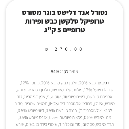
נטורל אנד דלישס בוגר מסורס
טרופיקל סלקשן כבש ופירות
טרופיים 5 ק"ג
₪
270.00
מחיר לק"ג 54₪
רכיבים:
כבש 20%, חלבון כבש מיובש 20%, כוסמין 12%,
שיבולת שועל 12%, פולפת סלק מיובשת, חלבון דג הרינג מיובש,
אספסת מיובשת, ביצים מיובשות, שומן עוף, שמן דגי הרינג, גזר
מיובש, אינולין, פרוקטואוליגוסכרידים (FOS), תמצית שמרים (מקור
למנאן אוליגוסכרידים), בננה מיובשת 0.5%, קיווי מיובש 0.5%,
מנגו מיובש 0.5%, פפאיה מיובשת 0.5%, אננס מיובש 0.5%,
תרד מיובש, פסיליום, סודיום כלוריד, שימרי בירה מיובשים, שורש