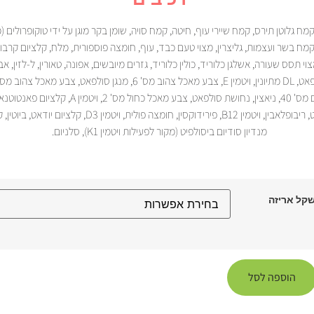
קמח גלוטן תירס, קמח שיירי עוף, חיטה, קמח סויה, שומן בקר מוגן על ידי טוקופרולים (
טמין E ), קמח בשר ועצמות, גליצרין, מצוי טעם כבד, עוף, חומצה פוספורית, מלח, קלציום קר
מצוי תסס שעורה, אשלגן כלוריד, כולין כלוריד, גזרים מיובשים, אפונה, טאורין, ל-לזין, א
מאכל אדום מס' 40, ניאצין, נחושת סולפאט, צבע מאכל כחול מס' 2, וי
מונוניטראט, ריבופלאבין, ויטמין B12, פירידוקסין, חומצה פולית, ויטמין D3, ק
מנדיון סודיום ביסולפיט (מקור לפעילות ויטמין K1), סלניום.
קל אריזה
הוספה לסל