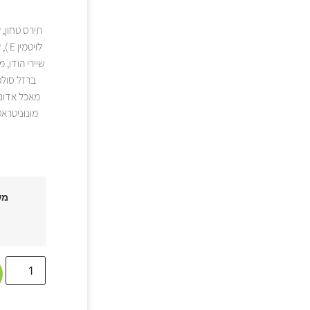
תירס טחון, 
לוי
שיירי הודו, 
מש