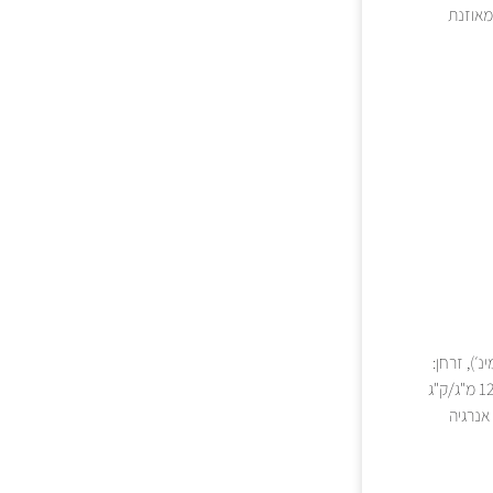
 מעניק 100% תזונה מלאה ומאוזנת
׳), שומנים: 11% (מינ׳), תאית: 3% (מקס׳), רטיבות: 12% (מקס׳), סידן: 1% (מינ׳), זרחן:
0.8% (מינ׳), אפר: 7.2% (מקס׳), מלח: 1.7% (מקס׳), חומצת שומן לינולאית: 1.2% (מינ׳), אבץ: 125 מ"ג/ק"ג
ין: 100 יחב"ל/ק"ג (מינ׳), טאורין: 0.12% (מינ׳), אנרגיה