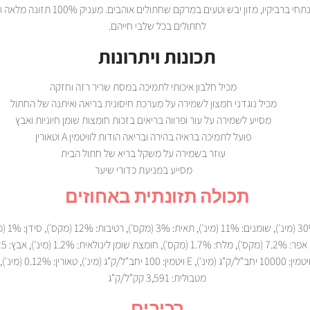
פריסקיז נתחי ברביקיו, מזון יבש וטעים במרקם שחתולים אוהבים.
לחתולים בכל שלבי חייהם.
תכונות ויתרונות
מכיל חלבון איכותי לתמיכה במסת שריר רזה וחזקה
מכיל נוגדני חמצון לשמירה על מערכת חיסונית בריאה ואיתנה של החתול
מסייע לשמירה על עור ופרווה בריאים בזכות חומצות שומן חיוניות ואבץ
פועל לתמיכה בראיה בהירה ובריאה הודות לוויטמין A וטאורין
עוזר בשמירה על משקל בריא של חתול הבית
מסייע במניעת כדורי שיער
תכולה תזונתית באחוזים
חלבונים: 30% (מינ
(מינ׳), A ויטמין: 10000 יחב"ל/ק"ג (מינ׳), E ויטמ
מטבולית: 3,591 קק"ל/ק"ג
רכיבים