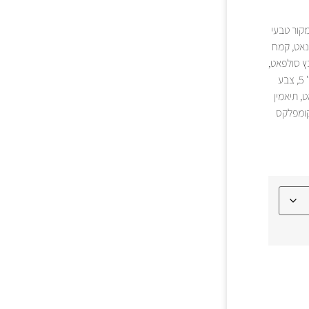
מקור טבעי
בונאט, קמח
בץ סולפאט,
ברזל סולפאט, DL מתיונין, ויטמין E, צבע מאכל צהוב מס' 6, מנגן סולפאט, צבע מאכל צהוב מס' 5, צבע
טמין A, קלציום פאנטוטנאט, תיאמין
לציום יודאט, ביוטין, קומפלקס