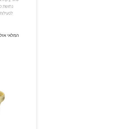
לפעילות ויטמין K1), פירידוקסין, ריבופלאבין, ויטמין B12, 
המלאי אזל