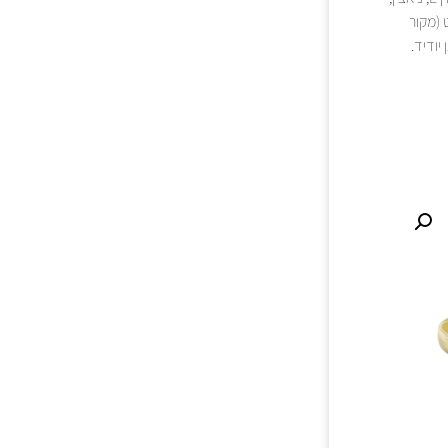
ם ביסולפיט (מקור