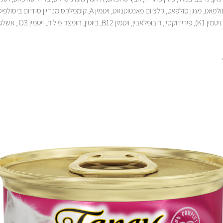
נחושת סולפאט, מנגן סולפאט, קלציום פאנטוטנאט, ויטמין A, קומפלקס מנדיון סודיו
ביוטין, חומצה פולית, ויטמין D3 , אשלגן יודיד.