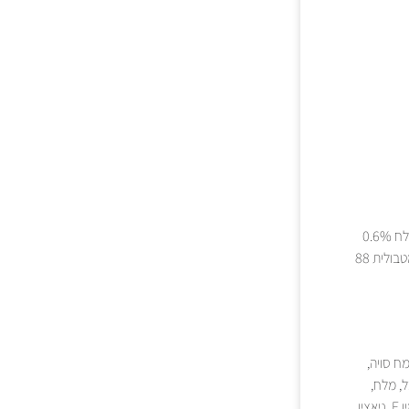
חלבון כללי 11% (מינ'), שומן כללי 4.0% (מינ'), תאית כללית 1.5% (מקס'), אפר 3.5% (מקס'),מלח 0.6%
(מקס'), סידן 0.5% (מינ'), זרחן 0.5% (מינ'), טאורין 0.05% (מינ'), רטיבות 78% (מקס'), אנרגיה מטבולית 88
מח סויה,
ל, מלח,
טאורין, קארגינאן, מייצב צמחי, כולין כלוריד, אבץ סולפאט, תיאמין מונו ניטראט, ברזל סולפאט, ויטמין E, ניאצין,