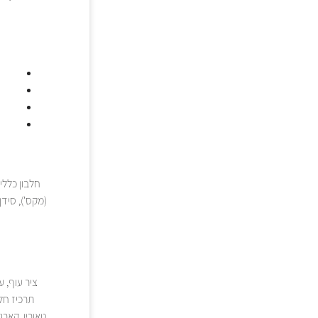
ציר עוף, ע
תרכיז חלב