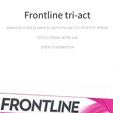
Frontline tri-act
אמפולות לכלבים להדברה ומניעת מזיקים ( פרעושים, קרציות כינים ויתושים)
מגיע שלושה אמפולות בחבילה
אין להשתמש על חתולים