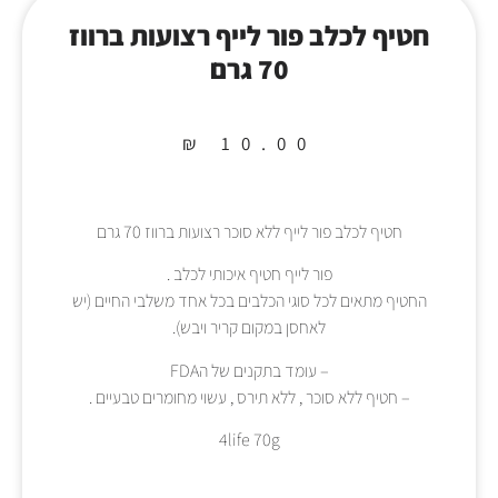
חטיף לכלב פור לייף רצועות ברווז
70 גרם
₪
10.00
חטיף לכלב פור לייף ללא סוכר רצועות ברווז 70 גרם
פור לייף חטיף איכותי לכלב .
החטיף מתאים לכל סוגי הכלבים בכל אחד משלבי החיים (יש
לאחסן במקום קריר ויבש).
– עומד בתקנים של הFDA
– חטיף ללא סוכר , ללא תירס , עשוי מחומרים טבעיים .
4life 70g