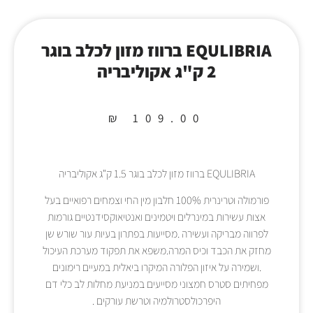
EQULIBRIA ברווז מזון לכלב בוגר
2 ק"ג אקוליבריה
₪
109.00
EQULIBRIA ברווז מזון לכלב בוגר 1.5 ק"ג אקוליבריה
פורמולה וטרינרית 100% חלבון מין החי וצמחים רפואיים בעל
אצות עשירות במינרלים ויטמינים ואנטיאוקסידנטיים גורמות
לפרווה מבריקה ועשירה .מסייעות בפתרון בעיות עור שורש שן
מחזק את הכבד וכיס המרה.משפא את תפקוד מערכת העיכול
.ושמירה על איזון הפלורה המיקרו ביאלית במעיים רימונים
מפחיתים סטרס חמצוני מסייעים במניעת מחלות לב כלי דם
היפרכולסטרולמיה וטרשת עורקים .