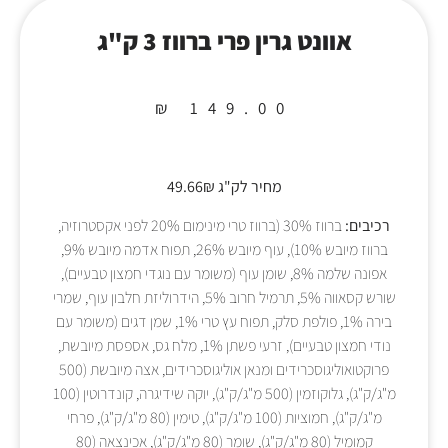
אוונט גרין פרי ברווז 3 ק"ג
₪
149.00
מחיר לק"ג 49.66₪
רכיבים:
ברווז 30% (ברווז טרי מינימום 20% לפני אקסטרוזיה,
ברווז מיובש 10%), עוף מיובש 26%, תפוח אדמה מיובש 9%,
אפונה שלמה 8%, שומן עוף (משומר עם נוגדי חמצון טבעיים),
שורש קסאווה 5%, תרמיל חרוב 5%, הידרוליזת חלבון עוף, שמרי
בירה 1%, פולפת סלק, תפוח עץ טרי 1%, שמן דגים (משומר עם
נודי חמצון טבעיים), זרעי פשתן 1%, מלח גס, אספסת מיובשת,
פרוקטואוליגוסכרידים ומנאן אוליגוסכרידים, אצה מיובשת (500
מ"ג/ק"ג), גלוקוזמין (500 מ"ג/ק"ג), יוקה שידיגרה, קונדרוטין (100
מ"ג/ק"ג), חמוציות (100 מ"ג/ק"ג), טימין (80 מ"ג/ק"ג), פרחי
קמומיל (80 מ"ג/ק"ג), שומר (80 מ"ג/ק"ג), אכינצאה (80