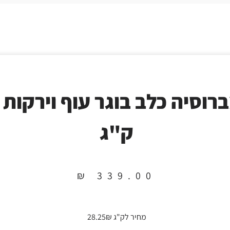
ק"ג
₪
339.00
מחיר לק"ג 28.25₪