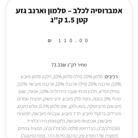
אמברוסיה לכלב – סלמון וארנב גזע
קטן 1.5 ק"ג
₪
110.00
מחיר לק"ג 73.33₪
רכיבים:
סלמון 20% (פילה סלמון 10%, חלבון סלמון מיובש
10%), ארנבת 20% (פילה ארנבת 10%, ארנבת מיובשת 10%),
עמילן תפו"א, חלבון מהחי שעבר הידרוליזה 10%, אפונה, שומן
מהחי 9%, בטטה, ציפת סלק מיובש, זרעי פשתן, תמצית שמרים
מיובשים, פרוביוטיקה, בטא גלוקן, שמן סלמון 0.5%, עולש מיובש,
מינרלים, ברוקולי מיובש, תרד מיובש, עגבניות מיובשות, חמוציות
מיובשות, אוכמניות מיובשות, גלוקוזאמין הידרוכלוריד
(150מ"ג/ק"ג), כונדרויטין סולפט (150מ"ג/ק"ג), תמצית צמחים
(תמצית של רוזמרין, גפן, כורכום, פירות הדר, צמח הפיטנגה).