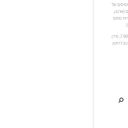
(סיבים מסיסים של
ניים (אורגנו,
ליזת סחוס
חלבון גולמי 28.00%, שומן גולמי 17.00%, סיבים גולמי 2.40%, אפר גולמי 7.90%, סידן
, גלוקוזמין הידרוכלוריד 380 מ"ג/ק"ג, כונדרויטין