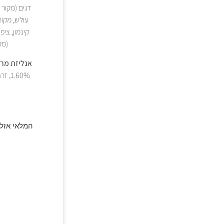
קינמון, ציפ
(מקו
אנליזת מרכ
המלאי אזל