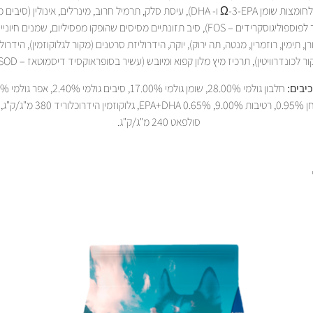
דגים (מקור לחומצות שומן Ω-3-EPA ו- DHA), עיסת סלק, תרמיל חרוב, מינרלים, אינולין 
עולש, מקור לפוספוליגוסקרידים – FOS), סיב תזונתיים מסיסים שהופקו מפסיליום, שמנים חיו
ורן, תימין, רוזמרין, מנטה, תה ירוק), יוקה, הידרוליזת סרטנים (מקור לגלוקוזמין), הידרו
ר לכונדרוויטין), תרכיז מיץ מלון קפוא ומיובש (עשיר בסופראוקסיד דיסמוטאז – SOD).
יבים:
1.60%, זרחן 0.95%, רטיבות 9.00%, EPA+DHA 0.65%
סולפאט 240 מ"ג/ק"ג.