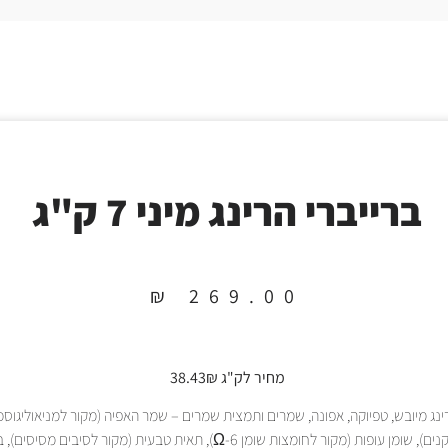
ברייברי הרינג מיני 7 ק"ג
₪
269.00
מחיר לק"ג 38.43₪
ינג מיובש, טפיוקה, אפונה, שמרים ותמצית שמרים – שמר האפיה (מקור למניאוליגוסכ
MOS וβ גלוקנים), שומן עופות (מקור לחומצות שומן Ω-6), תאית טבעית (מקור לסיבים