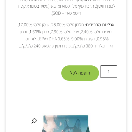
לכונדרוויטין), תרכיז מיץ מלון קפוא ומיובש (עשיר בסופראוקסיד
דיסמוטאז – SOD).
אנליזת מרכיבים:
חלבון גולמי 28.00%, שומן גולמי 17.00%,
סיבים גולמי 2.40%, אפר גולמי 7.90%, סידן 1.60%, זרחן
0.95%, רטיבות 9.00%, EPA+DHA 0.65%, גלוקוזמין
הידרוכלוריד 380 מ"ג/ק"ג, כונדרויטין סולפאט 240 מ"ג/ק"ג.
הוספה לסל