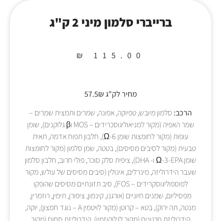
ברייברי סלמון מיני 2 ק"ג
₪
115.00
מחיר לק"ג 57.5₪
הרכב:
סלמון מיובש, טפיוקה, אפונה, שמרים ותמצית שמרים –
שמר האפיה (מקור למניאוליגוסכרידים – MOS וβ גלוקנים), שומן
עופות (מקור לחומצות שומן Ω-6), חלבון תפוח אדמה, תאית
טבעית (מקור לסיבים מסיסים), בטטה, שמן סלמון (מקור לחומצות
שומן Ω-3-EPA ו- DHA), ציפית סלק סוכר, פולי חרוב, חלבון סלמון
שעבר הידרוליזה, מינרלים, אינולין (סיבים מסיסים של עולש, מקור
לפוספוליגוסקרידים – FOS), סיב תזונתיים מסיסים שהופקו
מפסיליום, שמנים חיוניים (אורגנו, קינמון, ציפורן, תימין, רוזמרין,
מנטה, תה ירוק), בטא – קרוטן (מקור לויטמין A – נוגד חמצון), יוקה,
הידרוליזת סרטנים (מקור לגלוקוזמין), הידרוליזת סחוס (מקור