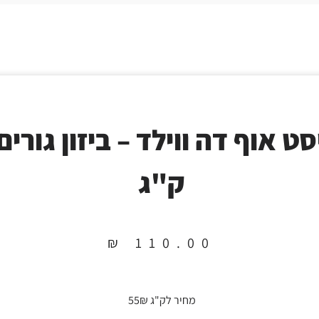
ק"ג
₪
110.00
מחיר לק"ג 55₪