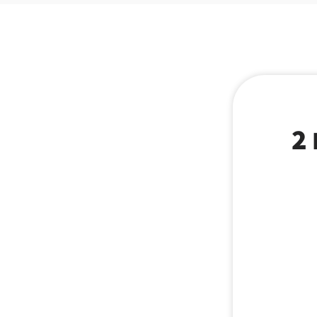
טייסט אוף דה ווילד – ביזון גורים 2