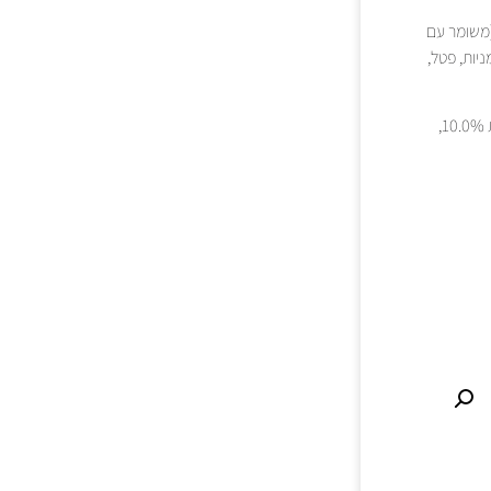
 עוף (משומר עם
רלים, אוכמניות, פטל,
חלבון 36.0%, תוכלת שומן 16.0%, סיבים גולמיים 3.0%, אפר גולמי 9.3%, לחות 10.0%,