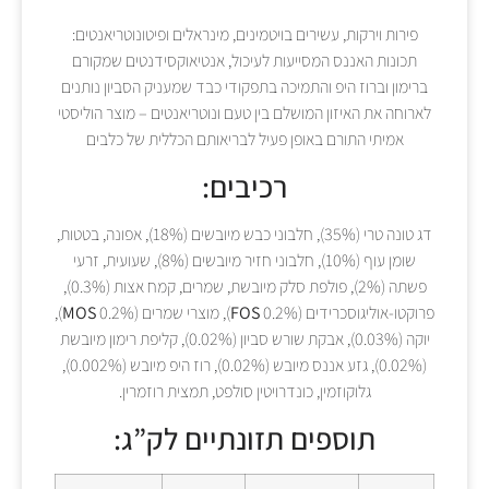
פירות וירקות, עשירים בויטמינים, מינראלים ופיטונוטריאנטים:
תכונות האננס המסייעות לעיכול, אנטיאוקסידנטים שמקורם
ברימון וברוז היפ והתמיכה בתפקודי כבד שמעניק הסביון נותנים
לארוחה את האיזון המושלם בין טעם ונוטריאנטים – מוצר הוליסטי
אמיתי התורם באופן פעיל לבריאותם הכללית של כלבים
רכיבים:
דג טונה טרי (35%), חלבוני כבש מיובשים (18%), אפונה, בטטות,
שומן עוף (10%), חלבוני חזיר מיובשים (8%), שעועית, זרעי
פשתה (2%), פולפת סלק מיובשת, שמרים, קמח אצות (0.3%),
פרוקטו-אוליגוסכרידים (
0.2%), מוצרי שמרים (
FOS
MOS
0.2%),
יוקה (0.03%), אבקת שורש סביון (0.02%), קליפת רימון מיובשת
(0.02%), גזע אננס מיובש (0.02%), רוז היפ מיובש (0.002%),
גלוקוזמין, כונדרויטין סולפט, תמצית רוזמרין.
תוספים תזונתיים לק”ג: