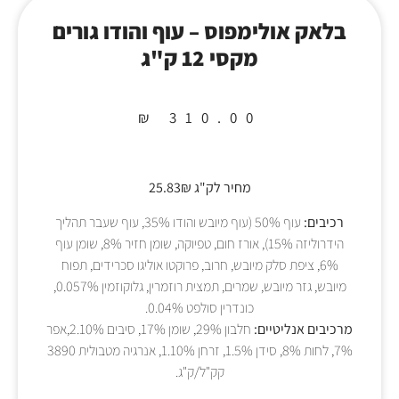
בלאק אולימפוס – עוף והודו גורים
מקסי 12 ק"ג
₪
310.00
מחיר לק"ג 25.83₪
רכיבים:
עוף 50% (עוף מיובש והודו 35%, עוף שעבר תהליך
הידרוליזה 15%), אורז חום, טפיוקה, שומן חזיר 8%, שומן עוף
6%, ציפת סלק מיובש, חרוב, פרוקטו אוליגו סכרידים, תפוח
מיובש, גזר מיובש, שמרים, תמצית רוזמרין, גלוקוזמין 0.057%,
כונדרין סולפט 0.04%.
מרכיבים אנליטיים:
חלבון 29%, שומן 17%, סיבים 2.10%,אפר
7%, לחות 8%, סידן 1.5%, זרחן 1.10%, אנרגיה מטבולית 3890
קק"ל/ק"ג.