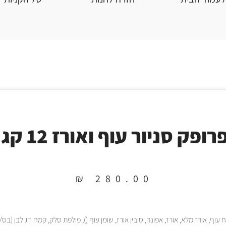
רופק סניור עוף ואורז 12 קג
₪
280.00
 עוף, אורז מלא, אורז, אפונה, סובין אורז, שומן עוף (), פולפת סלק, קמח דג לבן (בס/