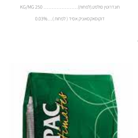
חונדרוטין סולפט.(לפחות)………………… KG/MG 250
דוקוסאקסאוניק אסיד ( לפחות )…0.03%