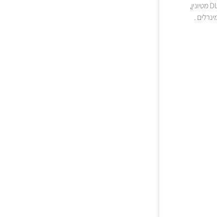
פשתן, ביצה, חומרי טעם טבעיים, תפוחי עץ, אוכמניות, גזרים, תרד, סיבי אוכמניות, סיבי חמוציות, DL מטיונין,