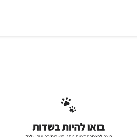
בואו להיות בשדות
רוצה להצטרף לצוות נותני השירות/זכיינים שלנו?