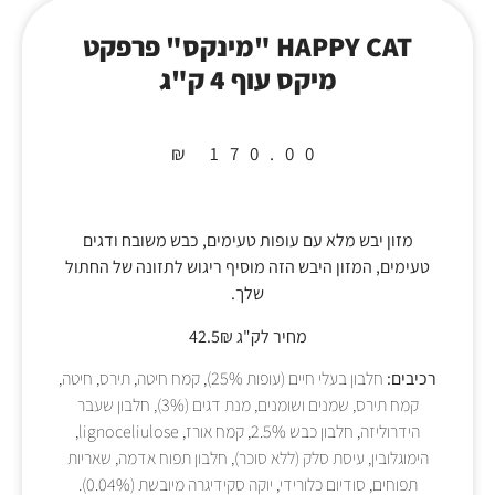
HAPPY CAT "מינקס" פרפקט
מיקס עוף 4 ק"ג
₪
170.00
מזון יבש מלא עם עופות טעימים, כבש משובח ודגים
טעימים, המזון היבש הזה מוסיף ריגוש לתזונה של החתול
שלך.
מחיר לק"ג 42.5₪
רכיבים:
חלבון בעלי חיים (עופות 25%), קמח חיטה, תירס, חיטה,
קמח תירס, שמנים ושומנים, מנת דגים (3%), חלבון שעבר
הידרוליזה, חלבון כבש 2.5%, קמח אורז, lignoceliulose,
הימוגלובין, עיסת סלק (ללא סוכר), חלבון תפוח אדמה, שאריות
תפוחים, סודיום כלורידי, יוקה סקידיגרה מיובשת (0.04%).