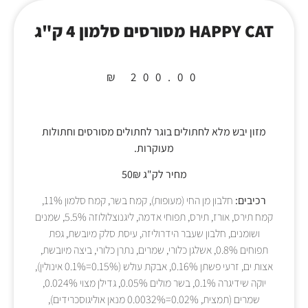
HAPPY CAT מסורסים סלמון 4 ק"ג
₪
200.00
מזון יבש מלא לחתולים בוגר לחתולים מסורסים וחתולות
מעוקרות.
מחיר לק"ג 50₪
רכיבים:
חלבון מן החי (מעופות), קמח בשר, קמח סלמון 11%,
קמח תירס, אורז, תירס, תפוחי אדמה, ליגנוצלולוזה 5.5%, שמנים
ושומנים, חלבון שעבר הידרוליזה, עיסת סלק מיובשת, גפת
תפוחים 0.8%, אשלגן כלורי, שמרים, נתרן כלורי, ביצה מיובשת,
אצות ים, זרעי פשתן 0.16%, אבקת עולש (0.15%=0.1% אינולין),
יוקה שידיגרה 0.1%, בשר מולים 0.05%, גדילן מצוי 0.024%,
שמרים (תמצית, 0.02%=0.0032% מנאן אוליגוסכרידים),