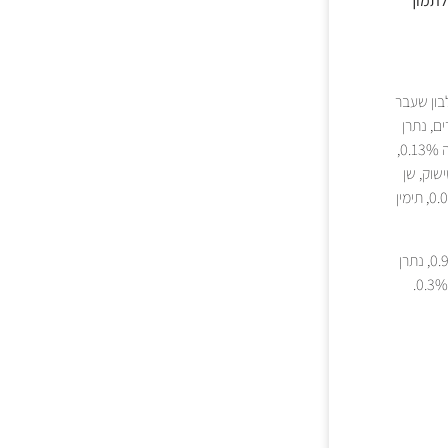
 לתמוך
, חלבון שעבר
0.4%, אשלגן כלורי, שמרים, נתרן
כלורי, אצות ים, זרעי פשתן 0.6%, אבקת סלק, אבקת עולש (0.15%=0.1% אינולין), יוקה שידיגרה 0.13%,
סכרידים), ארטישוק, שן
הארי, זנגביל, לבנה, עלי בננה, סרפד דו-ביתי, בבונג, כוסברה, רוזמרין, מרווה, שורש לקריץ 0.008%, תימין
חלבון 34.0%, שומן 14.0%, סיבים 2.5%, אפר 8.0%, סידן 1.3%, זרחן 0.95%, נתרן