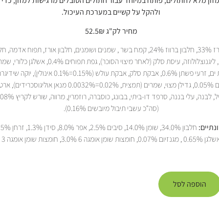
זון מלא לחתולים, פותח במיוחד עבור חתולים הסובלים מרגישות למזון, כדי
ולהקל על קשיים במערכת העיכול.
מחיר לק"ג 52.5₪
אורז 33%, חלבון ברווז 24%, קמח בשר , שמנים ושומנים, חלבון אורז, תפוח אדמה
הידרוליזה, ליגנוצלולוזה, עיסת סלק (לאחר מיצוי הסוכר), גפת תפוחים 
בשר מולים 0.05%, גדילן מצוי, שמרים (תמצית, 0.02%=0.0032% מנאן אוליגו
(סה"כ עשבי תיבול מיובשים 0.16%).
נתיים:
הוספה לסל