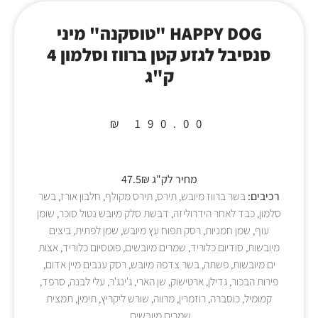
HAPPY DOG "טוסקנה" מיני
סנסיבל לגזע קטן ברווז וסלמון 4
ק"ג
₪
190.00
מחיר לק"ג 47.5₪
רכיבים:
בשר ברווז מיובש, תירס, תירס מקולף, חלבון אורז, בשר
סלמון, כבד לאחר הידרוליזה, דבשת סלק מיובש נטול סוכר, שומן
עוף, שמן חמניות, רסק תפוח עץ מיובש, שמן לפתית, ביצים
מיובשות, סודיום כלוריד, שמרים מיובשים, פוטסיום כלוריד, אצות
ים מיובשות, פשתה, בשר צדפה מיובש, רסק ענבים מיין אדום,
פירות הבכור, גדילן, ארטישוק, שן הארי, ג'ינג'ר, עלי לבנה, סרפד,
קמומיל, כוסברה, רוזמרין, מרווה, שורש ליקריץ, תימין, תמצית
שמרים מיובשים.