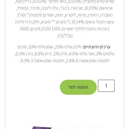
שורש עולש (תמצית) (0.05%), בשר מולים* (0.02%), גדילן מצוי,
ארטישוק (0.01%), שן הארי, ג'ינג'ר, עלה ליבנה, סרפד, קמומיל,
כוסברה, רוזמרין, מרווה, ליקוריץ, טימין, שמרים (תמצית)* (סה"כ
עשבי תיבול יבשים: 0.14%). (* מיובש; ** מיובש, חלק הידרוליזה)
| אנרגיה ניתנת לחילוף חומרים: 1505 KJ/100 גרם; 3600
קק"ל/ק"ג.
ערכים תזונתיים:
חלבון גולמי 23%, שומן גולמי 10%, סיבים
גולמיים 3%, אפר גולמי 4.5%, סידן 1%, זרחן 0.8%, נתרן 0.3%,
חומצות שומן אומגה 6 2.8%, חומצות שומן אומגה 3 0.3%.
הוספה לסל