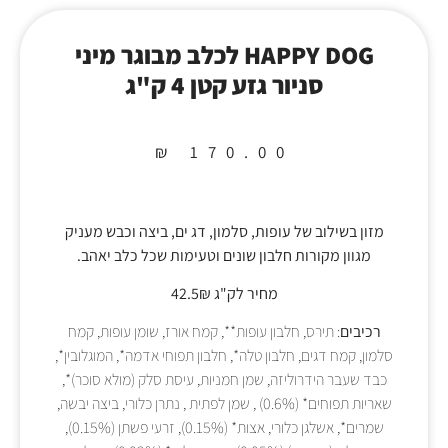
HAPPY DOG לכלב מבוגר מיני
סניור גזע קטן 4 ק"ג
₪
170.00
מזון בשילוב של עופות, סלמון, דג ים, ביצה וכבש מעניק
מגוון מקורות חלבון שונים וטעימות שכל כלב יאהב.
מחיר לק"ג 42.5₪
רכיבים
: תירס, חלבון עופות**, קמח אורז, שומן עופות, קמח
סלמון, קמח דגים, חלבון טלה*, חלבון תפוחי אדמה*, המוגלובין*,
כבד שעבר הידרוליזה, שמן חמניות, עיסת סלק (מולא סוכר)*,
שאריות תפוחים* (0.6%) , שמן לפתית , נתרן כלורי, ביצה יבשה,
שמרים*, אשלגן כלורי, אצות* (0.15%), זרעי פשתן (0.15%),