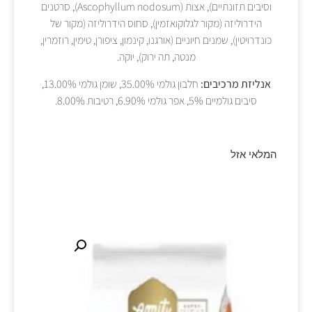
וסיבים תזונתיים), אצות (Ascophyllum nodosum), סרטנים
הידרוליזה (מקור לגלוקואזמין), סחוס הידרוליזה (מקור של
כונדרויטין), שמנים חיוניים (אורגנו, קינמון, ציפורן, טימין, רוזמרין,
מנטה, תה ירוק), יוקה.
אנליזת מרכיבים:
חלבון גולמי 35.00%, שומן גולמי 13.00%,
סיבים גולמיים 5%, אפר גולמי 6.90%, רטיבות 8.00%.
המלאי אזל