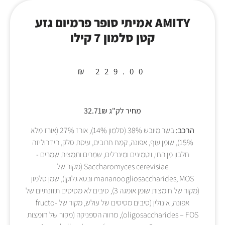
AMITY אמיתי סופר פרמיום גזע
קטן סלמון 7 קילו
₪
229.00
מחיר לק"ג 32.71₪
הרכב:
בשר מיובש 38% (סלמון 14%), אורז 27% (אורז מלא
15%), שומן עוף, אפונה, קמח חרובים, עיסת סלק, הידרוליזה
חלבון מן החי, ויטמינים ומינרלים, שמרים ותמצית שמרים -
Saccharomyces cerevisiae (מקור של
mananoogliosaccharides, MOS ובטא גלוקן), שמן סלמון
(מקור של חומצות שומן אומגה 3), סיבים לא מסיסים תזונתיים של
אפונה, אינולין (סיבים מסיסים של עולש, מקור של fructo-
oligosaccharides – FOS), מרווה הספניקה (מקור של חומצות