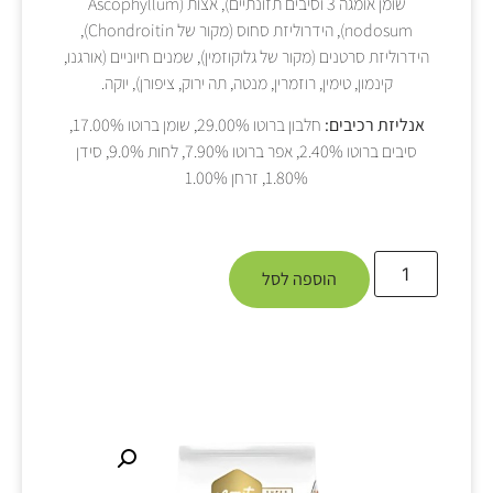
שומן אומגה 3 וסיבים תזונתיים), אצות (Ascophyllum
nodosum), הידרוליזת סחוס (מקור של Chondroitin),
הידרוליזת סרטנים (מקור של גלוקוזמין), שמנים חיוניים (אורגנו,
קינמון, טימין, רוזמרין, מנטה, תה ירוק, ציפורן), יוקה.
אנליזת רכיבים:
חלבון ברוטו 29.00%, שומן ברוטו 17.00%,
סיבים ברוטו 2.40%, אפר ברוטו 7.90%, לחות 9.0%, סידן
1.80%, זרחן 1.00%
הוספה לסל