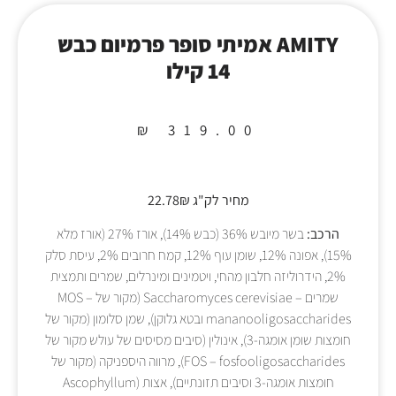
AMITY אמיתי סופר פרמיום כבש
14 קילו
₪
319.00
מחיר לק"ג 22.78₪
הרכב:
בשר מיובש 36% (כבש 14%), אורז 27% (אורז מלא
15%), אפונה 12%, שומן עוף 12%, קמח חרובים 2%, עיסת סלק
2%, הידרוליזה חלבון מהחי, ויטמינים ומינרלים, שמרים ותמצית
שמרים – Saccharomyces cerevisiae (מקור של MOS –
mananooligosaccharides ובטא גלוקן), שמן סלומון (מקור של
חומצות שומן אומגה-3), אינולין (סיבים מסיסים של עולש מקור של
FOS – fosfooligosaccharides), מרווה היספניקה (מקור של
חומצות אומגה-3 וסיבים תזונתיים), אצות (Ascophyllum