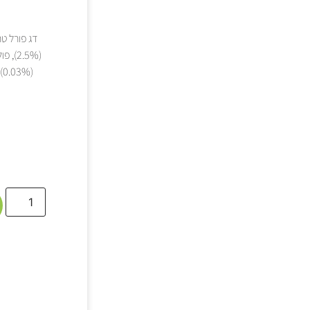
(2.5%), פולפת סלק מיובשת, שמרים, קמח אצות (0.3%),