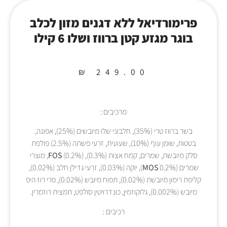
פרימורדיאל ללא דגנים מזון לכלב
בוגר מגזע קטן ברווז ושלו 6 קילו
₪
249.00
מרכיבים :
בשר ברווז טרי (35%), חלבוני שלו מיובשים (25%), אפונה,
בטטות, שומן עוף (10%), שעועית, זרעי פשתה (2.5%) פולפת
סלק מיובשת, שמרים, קמח אצות (0.3%),
FOS
(0.2%), מוצרי
שמרים (
MOS
0.2%), יוקה (0.03%), זרעי גדילן חלב (0.02%),
קליפת רימון מיובשת (0.02%), תפוח מיובש (0.02%), פרי רוז היפ
מיובש (0.002%), גלוקוזמין, כונדרויטין סולפט, תמצית רוזמרין.
רכיבים :