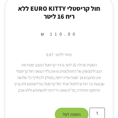
חול קריסטלי EURO KITTY ללא
ריח 16 ליטר
₪
110.00
מחיר לליטר: 6.87
השקית מכילה 16 ליטר גרגירי קריסטל המצע סופח את
הנונזלים(שתן של החתול)ומייבש את גללי הצואה חול קריסטלי
אינו מתגבש אך סופח אליו ריחות ,מומלץ להחליף כל שלושה
שבועות עד חודש לחתול אחד חול קריסטל נוח לשימוש ולא צריך
תחזוקה מיוחדת ,קל לנשיאה וידידותי למשתמש וללא אבק
הוספה לסל