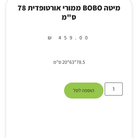
מיטה BOBO ממורי אורטופדית 78
ס"מ
₪
459.00
78.5*63*20 ס"מ
הוספה לסל