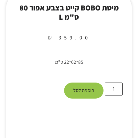
מיטת BOBO קייט בצבע אפור 80
ס"מ L
₪
359.00
85*62*22 ס"מ
הוספה לסל