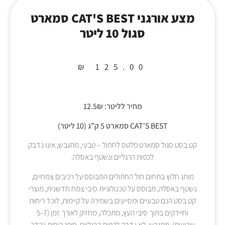
מצע אורגני CAT'S BEST סמארט
סגול 10 ליטר
₪
125.00
מחיר לליטר: 12.5₪
CAT'S BEST סמארט 5 ק”ג (10 ליטר)
קט בסט סגול סמארט פלטס לחתול – טבעי, מתגבש, אינו נדבק
לכפות הרגליים ונשטף באסלה.
מותג חלוץ בתחום חול החתולים המבוסס על רכיבים צמחיים,
נשטף באסלה, מבוסס על טכנולוגיית סיבי צמח חדשנית, מוצרי
קט בסט הנם טבעיים ומסייעים בשמירה על קיימות, לוכד ריחות
וחיידקים בתוך סיבי העץ, מתכלה, מחזיק לאורך זמן (5-7
שבועות), מתגבש, לא נדבק לכפות הרגליים, סופג ריחות נהדר