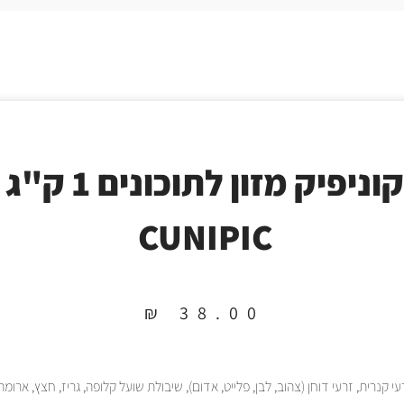
קוניפיק מזון לתוכונים 1 ק"ג
CUNIPIC
₪
38.00
עי קנרית, זרעי דוחן (צהוב, לבן, פלייט, אדום), שיבולת שועל קלופה, גריז, חצץ, ארומ