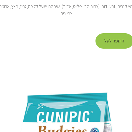
עי קנרית, זרעי דוחן (צהוב, לבן, פלייט, אדום), שיבולת שועל קלופה, גריז, חצץ, ארומ
וויטמינים.
הוספה לסל