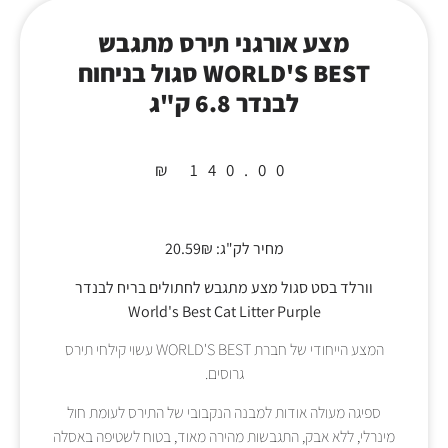
מצע אורגני תירס מתגבש
WORLD'S BEST סגול בניחוח
לבנדר 6.8 ק"ג
₪
140.00
מחיר לק"ג: 20.59₪
וורלד בסט סגול מצע מתגבש לחתולים בריח לבנדר
World's Best Cat Litter Purple
המצע הייחודי של חברת WORLD'S BEST עשוי קילחי תירס
גרוסים.
ספיגה מעולה אודות למבנה הנקבובי של התירס לעומת חול
מינרלי, ללא אבק, התגבשות מהירה מאוד, בטוח לשטיפה באסלה