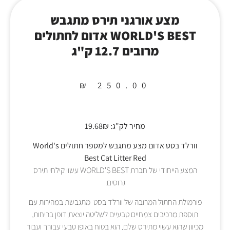
מצע אורגני תירס מתגבש
WORLD'S BEST אדום לחתולים
מרובים 12.7 ק"ג
₪
250.00
מחיר לק"ג: 19.68₪
וורלד בסט אדום מצע מתגבש למספר חתולים World's
Best Cat Litter Red
המצע הייחודי של חברת WORLD'S BEST עשוי קילחי תירס
גרוסים.
פורמולת החתול המרובה של וורלד בסט מתגבשת במהירות עם
תוספת מרכיבים צמחיים טבעיים לשליטה יוצאת דופן בריחות.
מכיוון שהוא עשוי מתירס שלם, הוא בטוח באופן טבעי עבורך ועבור