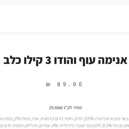
אנימה עוף והודו 3 קילו כלב
₪
89.00
מחיר לק"ג 29.66₪
בשר מיובש (עוף והודו 25%), תירס, חיטת דורום קדמונית, אורז, ציפת סלק, ציפ
אינולין), שומן מן החי 8.5%, חלבון עוף שעבר הידרוליזה 4%, שמרים, מינרלים, תמ