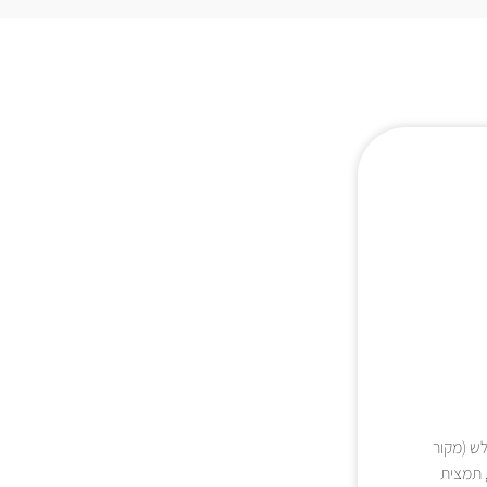
ת עולש (מקור
צית חרובים, תמצית