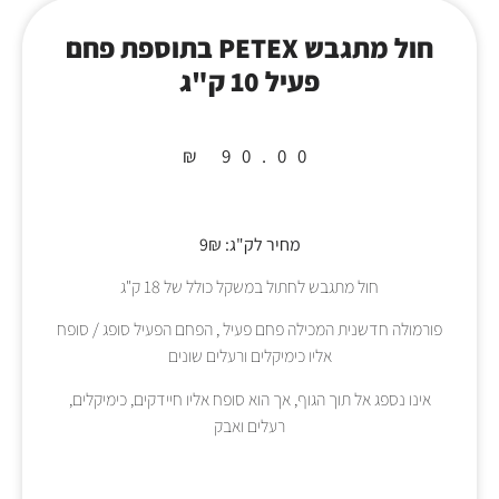
חול מתגבש PETEX בתוספת פחם
פעיל 10 ק"ג
₪
90.00
מחיר לק"ג: 9₪
חול מתגבש לחתול במשקל כולל של 18 ק"ג
פורמולה חדשנית המכילה פחם פעיל , הפחם הפעיל סופג / סופח
אליו כימיקלים ורעלים שונים
אינו נספג אל תוך הגוף, אך הוא סופח אליו חיידקים, כימיקלים,
רעלים ואבק