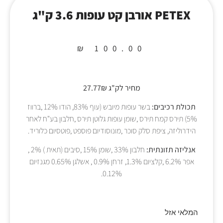
PETEX אורבן קט עופות 3.6 ק"ג
₪
100.00
מחיר לק"ג 27.77₪
תכולת רכיבים:
בשר עופות מיובש (עוף 83%, הודו 12% ,ברווז
5%) תירס קמח תירס ,שומן עופות גלוטן תירס ,חלבון בע"ח לאחר
הידרוליזה, ציפת סלק סוכר ,מונוסודיום פוספט ,פוטסיום כלוריד.
אנליזה תזונתית:
חלבון 33% ,שומן 15% ,סיבים (תאית ) 2% ,
אפר 6.2% ,קלציום 1.3%, זרחן 0.9% , אשלגן 0.65% מגנזיום
0.12%.
המלאי אזל