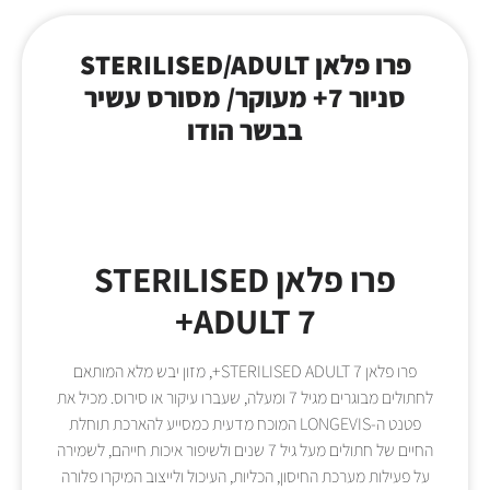
פרו פלאן STERILISED/ADULT
סניור 7+ מעוקר/ מסורס עשיר
בבשר הודו
פרו פלאן STERILISED
ADULT 7+
פרו פלאן STERILISED ADULT 7+, מזון יבש מלא המותאם
לחתולים מבוגרים מגיל 7 ומעלה, שעברו עיקור או סירוס. מכיל את
פטנט ה-LONGEVIS המוכח מדעית כמסייע להארכת תוחלת
החיים של חתולים מעל גיל 7 שנים ולשיפור איכות חייהם, לשמירה
על פעילות מערכת החיסון, הכליות, העיכול ולייצוב המיקרו פלורה