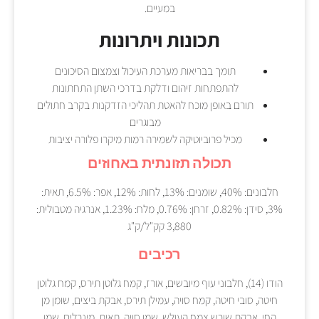
במעיים.
תכונות ויתרונות
תומך בבריאות מערכת העיכול וצמצום הסיכונים
להתפתחות זיהום ודלקת בדרכי השתן התחתונות
תורם באופן מוכח להאטת תהליכי הזדקנות בקרב חתולים
מבוגרים
מכיל פרוביוטיקה לשמירה רמות מיקרו פלורה יציבות
תכולה תזונתית באחוזים
חלבונים: 40%, שומנים: 13%, לחות: 12%, אפר: 6.5%, תאית:
3%, סידן: 0.82%, זרחן: 0.76%, מלח: 1.23%, אנרגיה מטבולית:
3,880 קק"ל/ק"ג
רכיבים
הודו (14), חלבוני עוף מיובשים, אורז, קמח גלוטן תירס, קמח גלוטן
חיטה, סובי חיטה, קמח סויה, עמילן תירס, אבקת ביצים, שומן מן
החי, אבקת שורש צמח העולש, שמן סויה, תאית, מינרלים, שמן