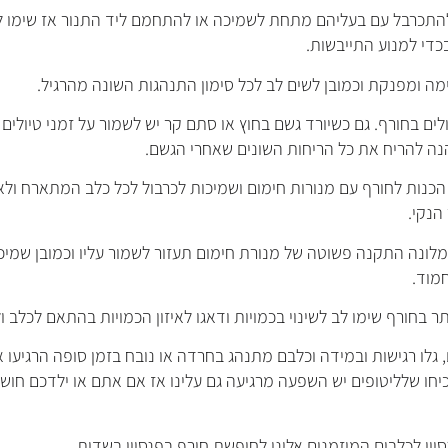
התכרבל עם בעליהם מתחת לשמיכה או להתחמם ליד התנור אז שימו ל
בכדי למנוע התייבשות.
ה ומפנקת וכמובן לשים לב לכל סימון התנהגות השונה מהרגיל.
ים בחורף. גם כשיורד גשם בחוץ או סתם קר יש לשמור על זמני טיולים
נה להריח את כל הריחות השונים שאחרי הגשם.
כנות לחורף עם מנורות חימום ושמיכות לכרבול לכל כלב המתארח ולא מ
הנקי.
לונה התקנה פשוטה של מנורת חימום תעזור לשמור עליו וכמובן שמיכה
חמוד.
ר בחורף שימו לב לשינוי בכמויות ודאגו לאיזון הכמויות בהתאם לכלב ול
לו רגישות ובמידה וכלבם מתנהג בחרדה או נובח בזמן סופה הרגיעו או
יחו שלליטופים יש השפעה מרגיעה גם עלינו אז אם אתם או ילדכם חו
ון לכלבים המוזמנים אלינו לחופשת חורף בפנסיון בשדות..