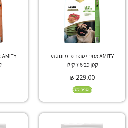
AMITY אמיתי סופר פרמיום גזע
TY
קטן כבש 7 קילו
קט
₪
229.00
הוספה לסל