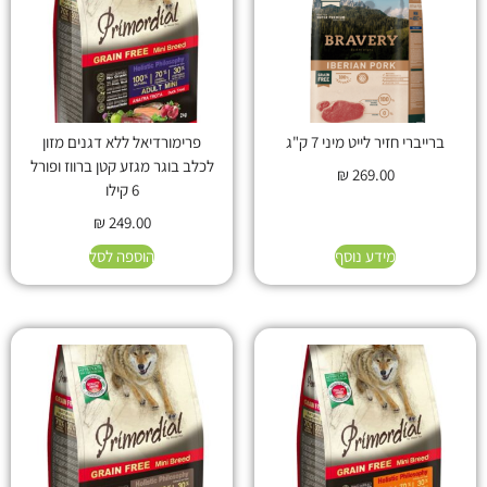
ברייברי חזיר לייט מיני 7 ק"ג
פרימורדיאל ללא דגנים מזון
לכלב בוגר מגזע קטן ברווז ופורל
₪
269.00
6 קילו
₪
249.00
מידע נוסף
הוספה לסל