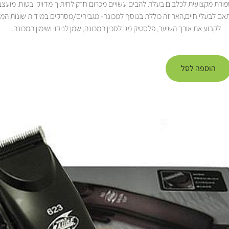
ורת מקצועית לכלבים בעלת להבים עשויים מכרום חזק לחיתוך מדויק ובטוח. מועצב
ותאם לבעלי חיים,האריזה כוללת בנוסף למכונה- מגביהים/מסרקים במידות שונות ה
לקבוע את אורך השיער, פלסטיק מגן לסכין המכונה, שמן לניקוי ושימון המכונה.
הוספה לסל